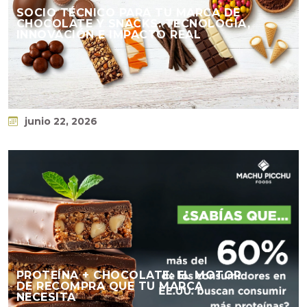
SOCIO TÉCNICO PARA TU MARCA DE
CHOCOLATE Y SNACKS: TECNOLOGÍA,
INNOVACIÓN E IMPACTO REAL
junio 22, 2026
PROTEÍNA + CHOCOLATE: EL MOTOR
DE RECOMPRA QUE TU MARCA
NECESITA