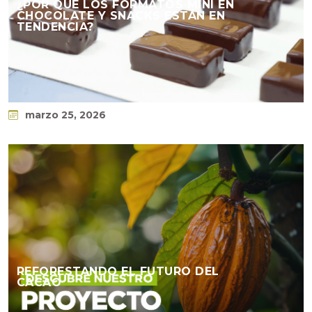
¿POR QUÉ LOS FORMATOS MINI EN
CHOCOLATE Y SNACKS ESTÁN EN
TENDENCIA?​
marzo 25, 2026
REFORESTANDO EL FUTURO DEL
CACAO