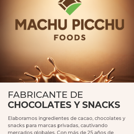
granel
Asóciate con Machu Picchu Foods para obtener
soluciones personalizadas y de alta calidad en
chocolate, desde fabricación de marca privada
hasta pedidos a granel adaptados a tus
necesidades.
Marca Privada
Venta a granel
FABRICANTE DE
CHOCOLATES Y SNACKS
Elaboramos ingredientes de cacao, chocolates y
snacks para marcas privadas, cautivando
mercados globales. Con más de 25 años de