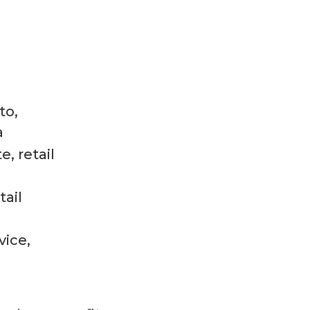
to,
a
, retail
tail
vice,