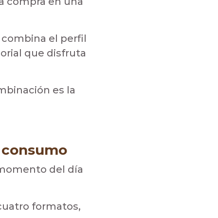
era compra en una
 combina el perfil
rial que disfruta
mbinación es la
e consumo
 momento del día
cuatro formatos,