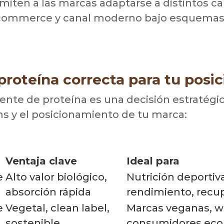
miten a las marcas adaptarse a distintos ca
e-commerce y canal moderno bajo esquemas
proteína correcta para tu posi
uente de proteína es una decisión estratégi
ms y el posicionamiento de tu marca:
Ventaja clave
Ideal para
e
Alto valor biológico,
Nutrición deportiva
absorción rápida
rendimiento, recu
e
Vegetal, clean label,
Marcas veganas, w
sostenible
consumidores eco