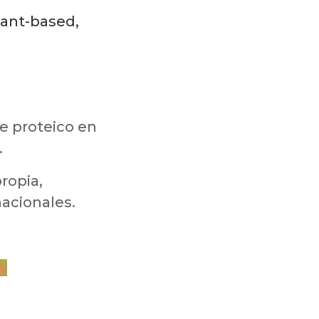
lant-based,
e proteico en
.
ropia,
acionales.
y