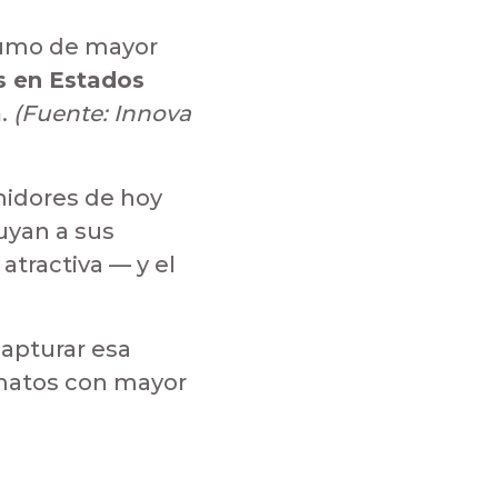
sumo de mayor
s en Estados
a
.
(Fuente: Innova
midores de hoy
uyan a sus
atractiva — y el
apturar esa
rmatos con mayor