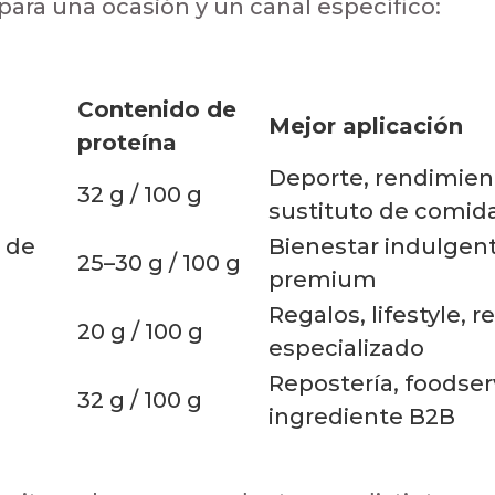
ara una ocasión y un canal específico:
Contenido de
Mejor aplicación
proteína
Deporte, rendimien
32 g / 100 g
sustituto de comid
 de
Bienestar indulgente
25–30 g / 100 g
premium
Regalos, lifestyle, re
20 g / 100 g
especializado
Repostería, foodser
32 g / 100 g
ingrediente B2B