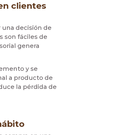
en clientes
 una decisión de
s son fáciles de
nsorial genera
lemento y se
nal a producto de
duce la pérdida de
hábito