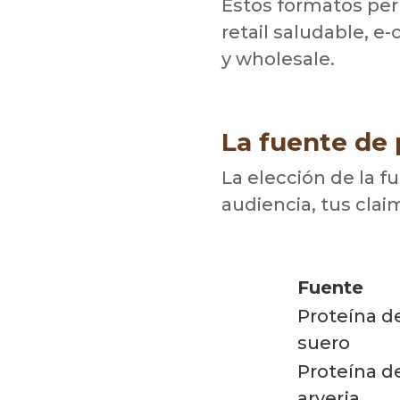
Estos formatos per
retail saludable, 
y wholesale.
La fuente de 
La elección de la f
audiencia, tus clai
Fuente
Proteína d
suero
Proteína d
arverja