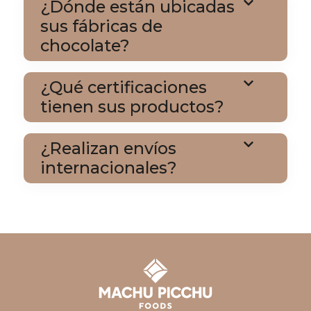
¿Dónde están ubicadas
sus fábricas de
chocolate?
¿Qué certificaciones
tienen sus productos?
¿Realizan envíos
internacionales?