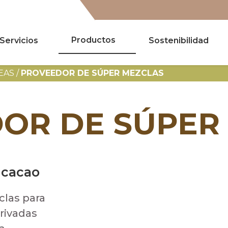
Productos
Servicios
Sostenibilidad
Buscar
EAS
/
PROVEEDOR DE SÚPER MEZCLAS
OR DE SÚPER
 cacao
las para
rivadas