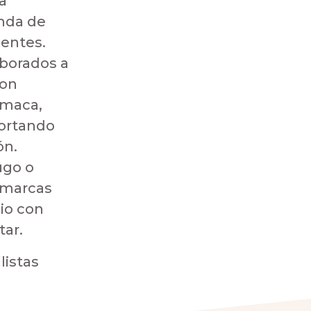
a
nda de
ientes.
borados a
con
 maca,
portando
ón.
ugo o
s marcas
io con
tar.
listas