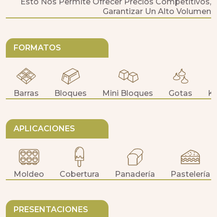
Esto Nos Permite Ofrecer Precios Competitivos, 
Garantizar Un Alto Volumen 
FORMATOS
Barras
Bloques
Mini Bloques
Gotas
Ki
APLICACIONES
Moldeo
Cobertura
Panadería
Pastelería
Untables
PRESENTACIONES